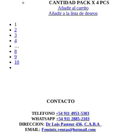
CANTIDAD PACK X 4 PCS
Añadir al carrito
Añadir a la lista de deseos
1
2
3
4
…
8
9
10
CONTACTO
TELEFONO
+54 911 4951-5303
WHATSAPP
+54 911 2885-2103
DIRECCION:
Dr Luis Pasteur 436, C.A.B.A
EMAIL:
Feminix.ventas@hotmail.com