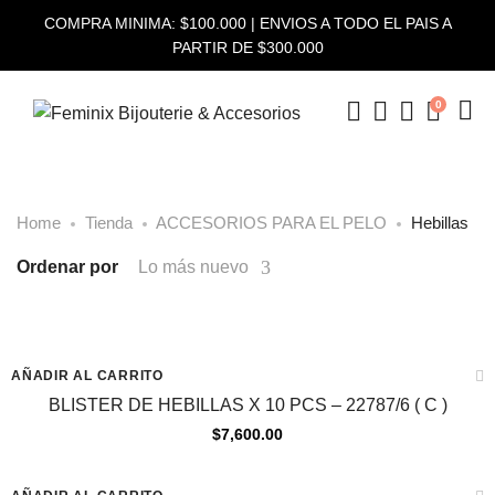
COMPRA MINIMA: $100.000 | ENVIOS A TODO EL PAIS A
PARTIR DE $300.000
0
Home
Tienda
ACCESORIOS PARA EL PELO
Hebillas
Ordenar por
Lo más nuevo
New
AÑADIR AL CARRITO
BLISTER DE HEBILLAS X 10 PCS – 22787/6 ( C )
$
7,600.00
New