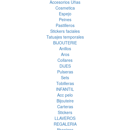
Accesorios Uñas
Cosmetica
Espejo
Peines
Pastilleros
Stickers faciales
Tatuajes temporales
BIJOUTERIE
Anillos
Aros
Collares
DIJES
Pulseras
Sets
Tobilleras
INFANTIL
Acc pelo
Bijouteire
Carteras
Stickers
LLAVEROS
REGALERIA
Abanicos