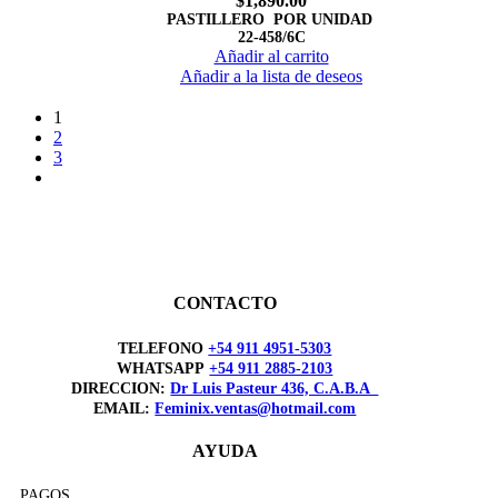
$
1,890.00
PASTILLERO POR UNIDAD
22-458/6C
Añadir al carrito
Añadir a la lista de deseos
1
2
3
CONTACTO
TELEFONO
+54 911 4951-5303
WHATSAPP
+54 911 2885-2103
DIRECCION:
Dr Luis Pasteur 436, C.A.B.A
EMAIL:
Feminix.ventas@hotmail.com
AYUDA
PAGOS