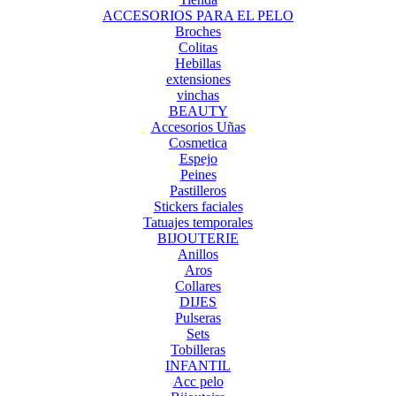
ACCESORIOS PARA EL PELO
Broches
Colitas
Hebillas
extensiones
vinchas
BEAUTY
Accesorios Uñas
Cosmetica
Espejo
Peines
Pastilleros
Stickers faciales
Tatuajes temporales
BIJOUTERIE
Anillos
Aros
Collares
DIJES
Pulseras
Sets
Tobilleras
INFANTIL
Acc pelo