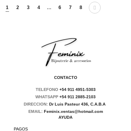
1
2
3
4
…
6
7
8
CONTACTO
TELEFONO
+54 911 4951-5303
WHATSAPP
+54 911 2885-2103
DIRECCION:
Dr Luis Pasteur 436, C.A.B.A
EMAIL:
Feminix.ventas@hotmail.com
AYUDA
PAGOS