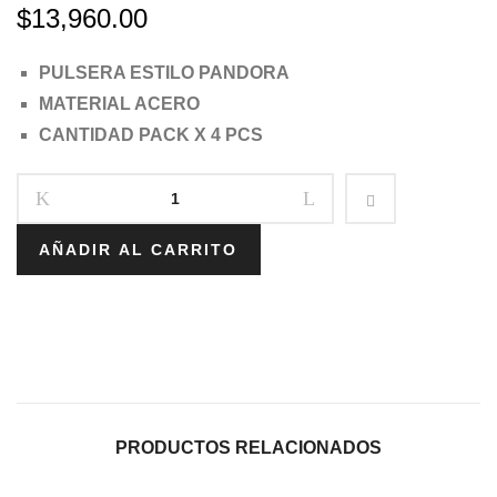
$
13,960.00
PCS
PCS
–
–
PULSERA ESTILO PANDORA
22818/7
22818/9
MATERIAL ACERO
CANTIDAD PACK X 4 PCS
AÑADIR AL CARRITO
PRODUCTOS RELACIONADOS