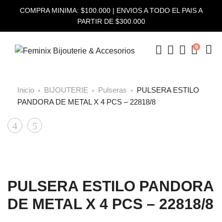
COMPRA MINIMA: $100.000 | ENVIOS A TODO EL PAIS A
PARTIR DE $300.000
0
Inicio
BIJOUTERIE
Pulseras
PULSERA ESTILO
PANDORA DE METAL X 4 PCS – 22818/8
PULSERA
PULSERA
Product
ESTILO
ESTILO
navigation
PANDORA
PANDORA
DE
DE
PULSERA ESTILO PANDORA
METAL
METAL
X
X
DE METAL X 4 PCS – 22818/8
4
4