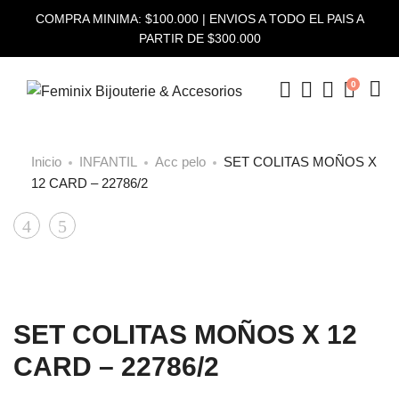
COMPRA MINIMA: $100.000 | ENVIOS A TODO EL PAIS A
PARTIR DE $300.000
0
Inicio
INFANTIL
Acc pelo
SET COLITAS MOÑOS X
12 CARD – 22786/2
SET
SET
Product
DE
COLITAS
navigation
COLITA
MOÑOS
INFANTIL
X
SET COLITAS MOÑOS X 12
X
12
12
CARD
CARD – 22786/2
PCS
–