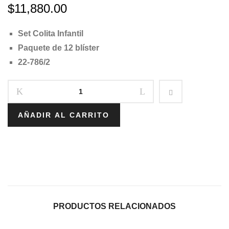
$
11,880.00
–
22786/3
22794/1
Set Colita Infantil
Paquete de 12 blíster
22-786/2
AÑADIR AL CARRITO
PRODUCTOS RELACIONADOS