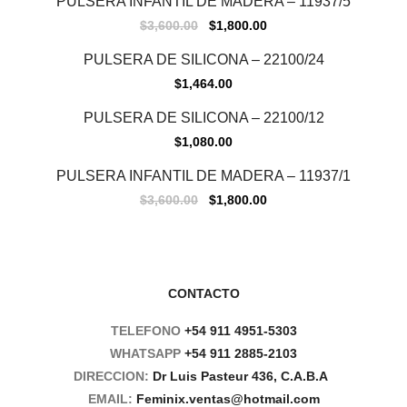
PULSERA INFANTIL DE MADERA – 11937/5
$
3,600.00
$
1,800.00
PULSERA DE SILICONA – 22100/24
$
1,464.00
PULSERA DE SILICONA – 22100/12
$
1,080.00
Sale
PULSERA INFANTIL DE MADERA – 11937/1
$
3,600.00
$
1,800.00
CONTACTO
TELEFONO
+54 911 4951-5303
WHATSAPP
+54 911 2885-2103
DIRECCION:
Dr Luis Pasteur 436, C.A.B.A
EMAIL:
Feminix.ventas@hotmail.com