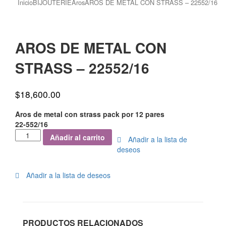
Inicio
BIJOUTERIE
Aros
AROS DE METAL CON STRASS – 22552/16
AROS
AROS
Product
DE
DE
METAL
METAL
AROS DE METAL CON
navigation
CON
CON
STRASS
STRASS
STRASS – 22552/16
–
–
22552/15
22552/17
$
18,600.00
Aros de metal con strass pack por 12 pares
22-552/16
Añadir al carrito
Añadir a la lista de
deseos
Añadir a la lista de deseos
PRODUCTOS RELACIONADOS