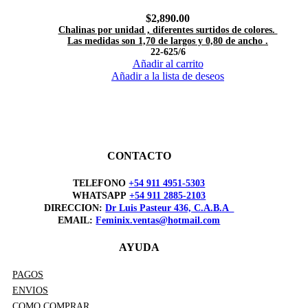
$
2,890.00
Chalinas por unidad , diferentes surtidos de colores.
Las medidas son 1,70 de largos y 0,80 de ancho .
22-625/6
Añadir al carrito
Añadir a la lista de deseos
CONTACTO
TELEFONO
+54 911 4951-5303
WHATSAPP
+54 911 2885-2103
DIRECCION:
Dr Luis Pasteur 436, C.A.B.A
EMAIL:
Feminix.ventas@hotmail.com
AYUDA
PAGOS
ENVIOS
COMO COMPRAR