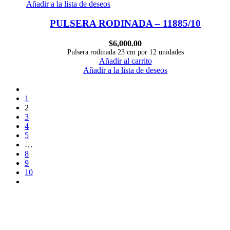
Añadir a la lista de deseos
PULSERA RODINADA – 11885/10
$
6,000.00
Pulsera rodinada 23 cm por 12 unidades
Añadir al carrito
Añadir a la lista de deseos
1
2
3
4
5
…
8
9
10